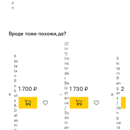
o
n
Вроде тоже похожи,да?
(2
in
1)
K
Iro
S
as
ns
ki
te
tri
ta
la
de
rii
n
r
R
R
Ba
an
o
1 700 ₽
1 730 ₽
2 3
lli
g
b
st
er
ot
ari
s
s
us
/
&
/
Va
D
Sy
n
at
do
g
as
ni
ua
m
an
rd
it