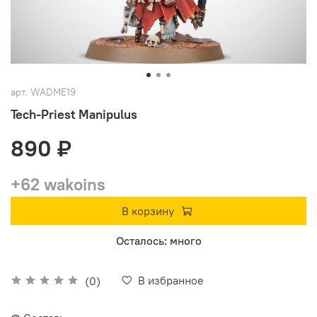
арт.
WADME19
Tech-Priest Manipulus
890 ₽
+62 wakoins
В корзину
Осталось: много
В избранное
(0)