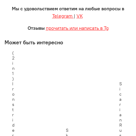
Мы с удовольствием ответим на любые вопросы в
Telegram
|
VK
Отзывы
прочитать или написать в Tg
Может быть интересно
(
2
i
n
1
)
I
S
r
i
o
c
n
a
s
r
t
i
r
a
i
n
d
R
e
S
u
r
k
s