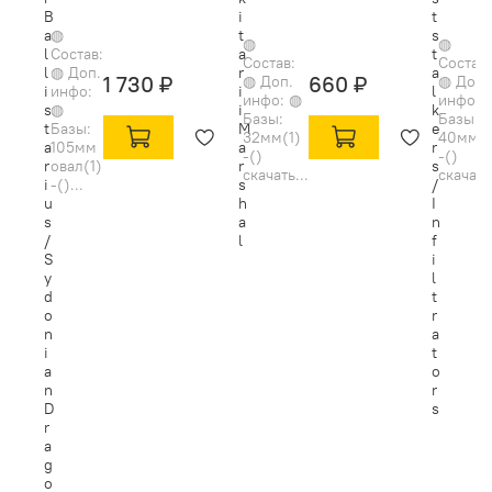
B
i
t
a
◍
t
s
◍
◍
l
Состав:
a
t
Состав:
Состав:
l
◍ Доп.
r
a
1 730 ₽
660 ₽
◍ Доп.
◍ Доп.
i
инфо:
i
l
инфо: ◍
инфо: 
s
◍
i
k
Базы:
Базы:
t
Базы:
M
e
32мм(1)
40мм(5
a
105мм
a
r
-()
-()
r
овал(1)
r
s
скачать...
скачать.
i
-()...
s
/
u
h
I
s
a
n
/
l
f
S
i
y
l
d
t
o
r
n
a
i
t
a
o
n
r
D
s
r
a
g
o