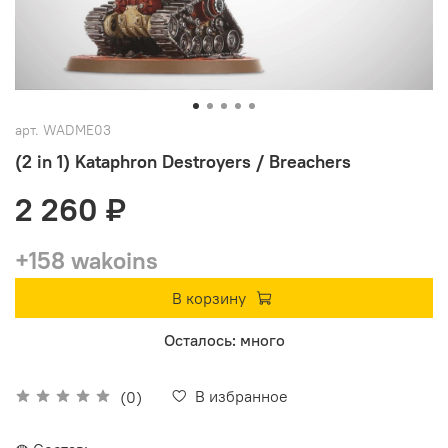
арт.
WADME03
(2 in 1) Kataphron Destroyers / Breachers
2 260 ₽
+158 wakoins
В корзину
Осталось: много
В избранное
(0)