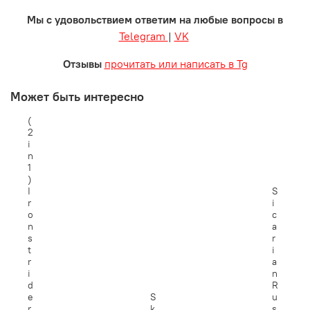
Мы с удовольствием ответим на любые вопросы в
Telegram
|
VK
Отзывы
прочитать или написать в Tg
Может быть интересно
(
2
i
n
1
)
I
S
r
i
o
c
n
a
s
r
t
i
r
a
i
n
d
R
e
S
u
r
k
s