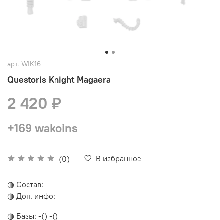
арт.
WIK16
Questoris Knight Magaera
2 420 ₽
+169 wakoins
В избранное
(0)
◍ Состав:
◍ Доп. инфо:
◍ Базы: -() -()