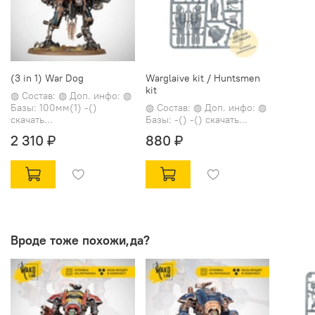
(3 in 1) War Dog
Warglaive kit / Huntsmen
kit
◍ Состав: ◍ Доп. инфо: ◍
Базы: 100мм(1) -()
◍ Состав: ◍ Доп. инфо: ◍
скачать...
Базы: -() -() скачать...
2 310 ₽
880 ₽
Вроде тоже похожи,да?