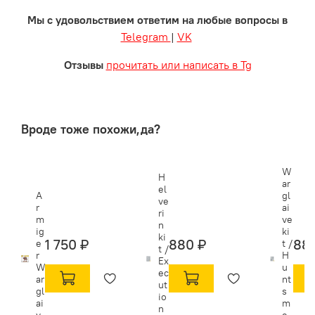
Мы с удовольствием ответим на любые вопросы в
Telegram
|
VK
Отзывы
прочитать или написать в Tg
Вроде тоже похожи,да?
W
H
ar
el
A
gl
ve
r
ai
ri
m
ve
n
ig
ki
ki
1 750 ₽
880 ₽
88
e
t /
t /
r
H
Ex
W
u
ec
ar
nt
ut
gl
s
io
ai
m
n
v
e