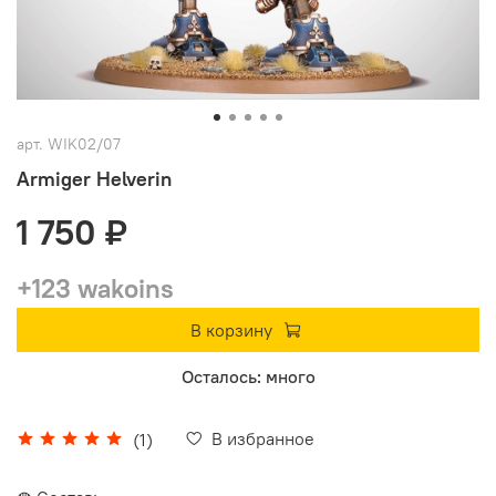
арт.
WIK02/07
Armiger Helverin
1 750 ₽
+123 wakoins
В корзину
Осталось: много
В избранное
(1)