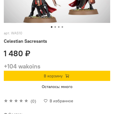
арт.
WAS10
Celestian Sacresants
1 480 ₽
+104 wakoins
В корзину
Осталось: много
В избранное
(0)