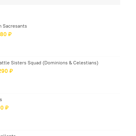
n Sacresants
480 ₽
 Battle Sisters Squad (Dominions & Celestians)
 290 ₽
s
90 ₽
gellants