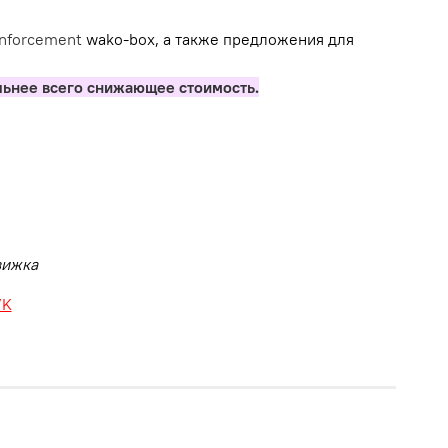
inforcement
wako-box, а также предложения для
льнее всего снижающее стоимость.
движка
VK