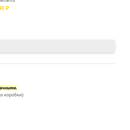
40 ₽
рачными.
з коробки)