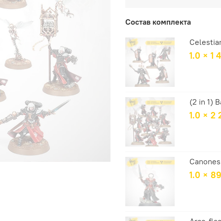
Состав комплекта
Celestia
1.0 × 1 
(2 in 1)
1.0 × 2
Canones
1.0 × 8
Arco-fla