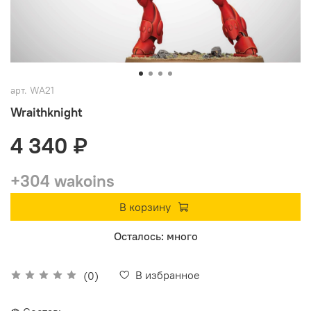
арт.
WA21
Wraithknight
4 340 ₽
+304 wakoins
В корзину
Осталось: много
В избранное
(0)