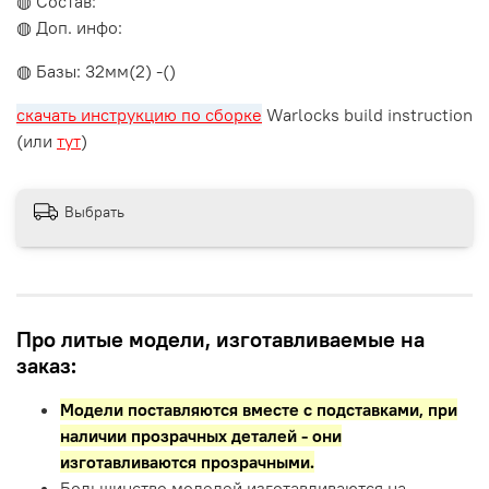
◍ Состав:
◍ Доп. инфо:
◍ Базы: 32мм(2) -()
скачать инструкцию по сборке
Warlocks build instruction
(или
тут
)
Выбрать
Про литые модели, изготавливаемые на
заказ:
Модели поставляются вместе с подставками,
при
наличии прозрачных деталей - они
изготавливаются прозрачными.
Большинство моделей изготавливаются на