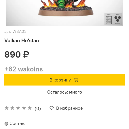
арт.
WSA03
Vulkan He'stan
890 ₽
+62 wakoins
В корзину
Осталось: много
В избранное
(0)
◍ Состав: