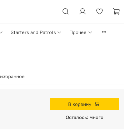
Starters and Patrols
Прочее
 избранное
В корзину
Осталось: много