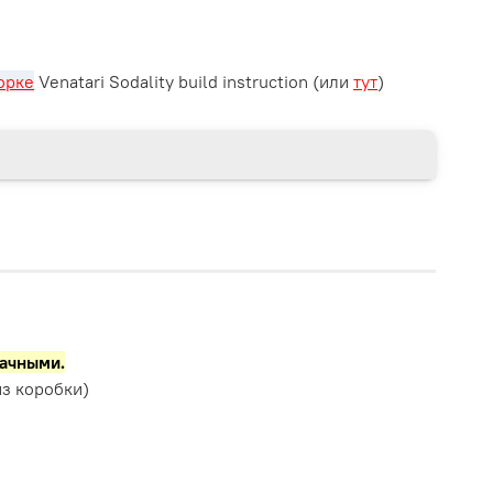
орке
Venatari Sodality build instruction (или
тут
)
рачными.
з коробки)