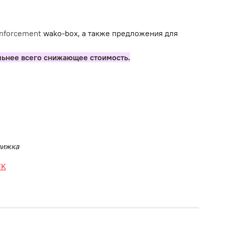
inforcement
wako-box, а также предложения для
льнее всего снижающее стоимость.
движка
VK