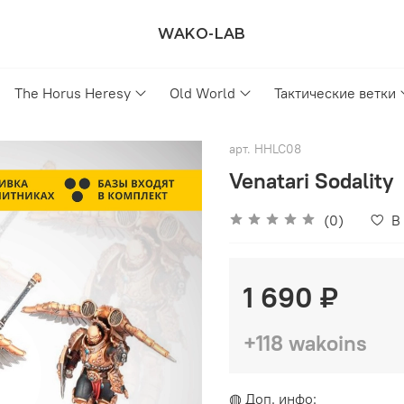
WAKO-LAB
The Horus Heresy
Old World
Тактические ветки
арт.
HHLC08
Venatari Sodality
(0)
В
1 690 ₽
+118 wakoins
◍ Доп. инфо: