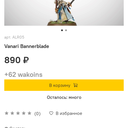
арт.
ALR05
Vanari Bannerblade
890 ₽
+62 wakoins
В корзину
Осталось: много
В избранное
(0)