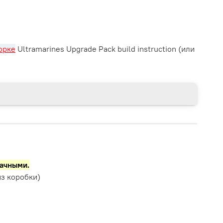
орке
Ultramarines Upgrade Pack build instruction (или
рачными.
з коробки)