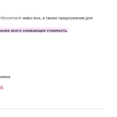
inforcement
wako-box, а также предложения для
льнее всего снижающее стоимость.
движка
VK