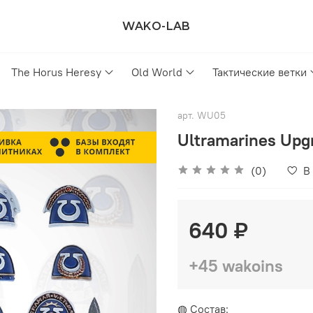
WAKO-LAB
The Horus Heresy
Old World
Тактические ветки
арт.
WU05
Ultramarines Upg
(0)
В
640 ₽
+45 wakoins
◍ Состав: