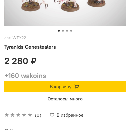
арт.
WTY22
Tyranids Genestealers
2 280 ₽
+160 wakoins
В корзину
Осталось: много
В избранное
(0)