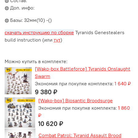
◍ Состав:
◍ Доп. инфо:
◍ Базы: 32мм(10) -()
скачать инструкцию по сборке
Tyranids Genestealers
build instruction (или
тут
)
Можно купить в комплекте:
[Wako-box Battleforce] Tyranids Onslaught
Swarm
Экономия при покупке комплекта:
1 640 ₽
9 380 ₽
[Wako-box] Biosantic Broodsurge
Экономия при покупке комплекта:
1 860
₽
10 620 ₽
Combat Patrol: Tyranid Assault Brood