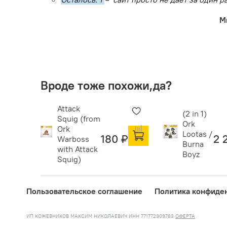
М
Вроде тоже похожи,да?
Attack
(2 in 1)
Squig (from
Ork
Ork
Lootas /
180 ₽
2 
Warboss
Burna
with Attack
Boyz
Squig)
Пользовательское соглашение
Политика конфиде
ИП КОЖЕВНИКОВ МАКСИМ НИКОЛАЕВИЧ ИНН 771772309783
ОФЕРТА