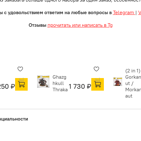
ы с удовольствием ответим на любые вопросы в
Telegram
|
Отзывы
прочитать или написать в Tg
(2 in 1)
Ghazg
Gorka
hkull
ut /
250 ₽
1 730 ₽
Thraka
Morka
aut
нциальности