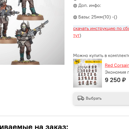
◍ Доп. инфо:
◍ Базы: 25мм(10) -()
скачать инструкцию по сб
тут
)
Можно купить в комплект
Red Corsair
Экономия п
9 250 ₽
Выбрать
иваемые на заказ: