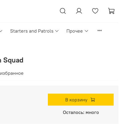
Starters and Patrols
Прочее
n Squad
 избранное
В корзину
Осталось: много