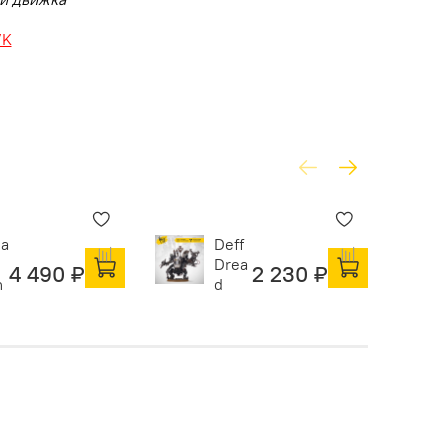
VK
na
Deff
Drea
4 490 ₽
2 230 ₽
n
d