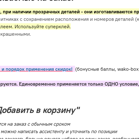
и,
при наличии прозрачных деталей - они изготавливаются п
итниках с сохранением расположения и номеров деталей (к
леем. Используйте суперклей.
окрашенными.
 и порядок применения скидок!
(бонусные баллы, wako-box
ируются. Единовременно применяется только ОДНО условие,
Добавить в корзину"
тся на заказ с обычным сроком
можно написать ассистенту и уточнить по позиции
раз заказать больше одного набора за один заказ, особеннос