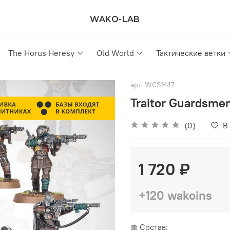
WAKO-LAB
The Horus Heresy
Old World
Тактические ветки
арт.
WCSM47
Traitor Guardsme
(0)
В
1 720 ₽
+120 wakoins
◍ Состав: