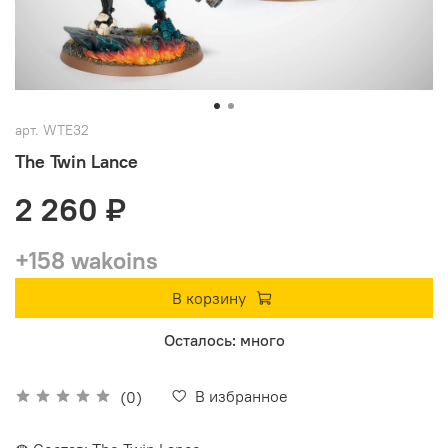
арт.
WTE32
The Twin Lance
2 260 ₽
+158 wakoins
В корзину
Осталось: много
В избранное
(0)