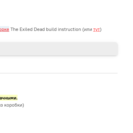
орке
The Exiled Dead build instruction (или
тут
)
рачными.
з коробки)