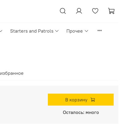
Starters and Patrols
Прочее
 избранное
В корзину
Осталось: много