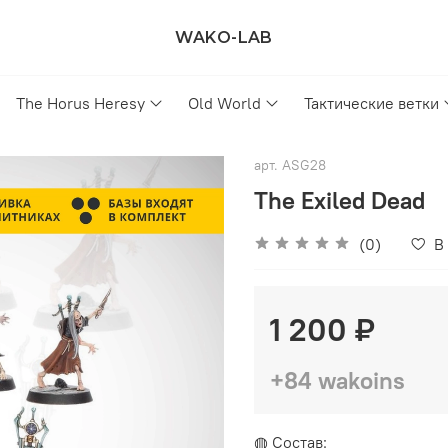
WAKO-LAB
The Horus Heresy
Old World
Тактические ветки
арт.
ASG28
The Exiled Dead
(0)
В
1 200 ₽
+84 wakoins
◍ Состав: