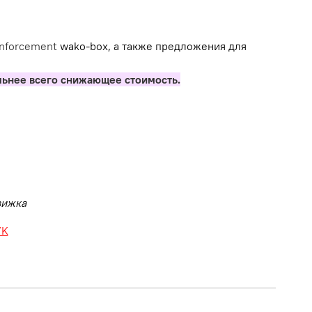
inforcement
wako-box, а также предложения для
льнее всего снижающее стоимость.
движка
VK