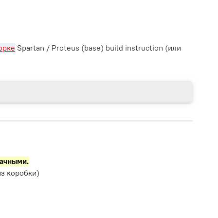
орке
Spartan / Proteus (base) build instruction (или
рачными.
з коробки)