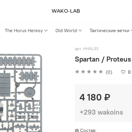
WAKO-LAB
The Horus Heresy
Old World
Тактические ветки
арт.
HHAL33
Spartan / Proteus
(0)
В
4 180 ₽
+293 wakoins
◍ Состав: