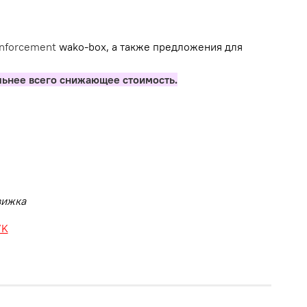
inforcement
wako-box, а также предложения для
льнее всего снижающее стоимость.
движка
VK