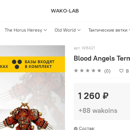
WAKO-LAB
The Horus Heresy
Old World
Тактические ветки
арт.
WBA21
Blood Angels Term
(0)
В
1 260 ₽
+88 wakoins
◍ Состав: