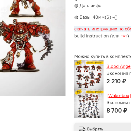
◍ Доп. инфо:
◍ Базы: 40мм(6) -()
скачать инструкцию по сб
build instruction (или
тут
)
Можно купить в комплект
Blood Angel
Экономия п
2 210 ₽
[Wako-box]
Экономия п
8 700 ₽
Выбрать