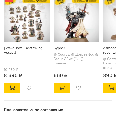
[Wako-box] Deathwing
Cypher
Asmodai
Assault
repent
◍ Состав: ◍ Доп. инфо: ◍
Базы: 32мм(1) -()
◍ Сост
скачать...
Базы: 5
скачать.
10 230 ₽
8 690 ₽
660 ₽
890 
Пользовательское соглашение