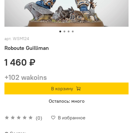
арт.
WSM124
Roboute Guilliman
1 460 ₽
+102 wakoins
В корзину
Осталось: много
В избранное
(0)