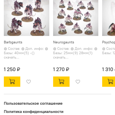
Barbgaunts
Neurogaunts
Psycho
◍ Состав: ◍ Доп. инфо: ◍
◍ Состав: ◍ Доп. инфо: ◍
◍ Сост
Базы: 40мм(5) -()
Базы: 25мм(9) 28мм(1)
Базы: 1
скачать...
скачать...
1 250 ₽
1 270 ₽
1 310
Пользовательское соглашение
Политика конфиденциальности