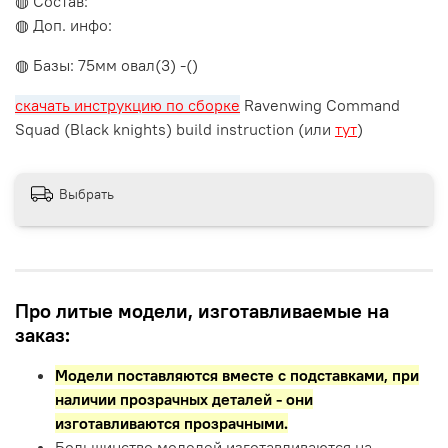
◍ Состав:
◍ Доп. инфо:
◍ Базы: 75мм овал(3) -()
скачать инструкцию по сборке
Ravenwing Command
Squad (Black knights) build instruction (или
тут
)
Выбрать
Про литые модели, изготавливаемые на
заказ:
Модели поставляются вместе с подставками,
при
наличии прозрачных деталей - они
изготавливаются прозрачными.
Большинство моделей изготавливаются на