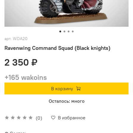
арт.
WDA20
Ravenwing Command Squad (Black knights)
2 350 ₽
+165 wakoins
В корзину
Осталось: много
В избранное
(0)