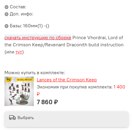
◍ Состав:
◍ Доп. инфо:
◍ Базы: 160мм(1) -()
скачать инструкцию по сборке
Prince Vhordrai, Lord of
the Crimson Keep/Revenant Draconith build instruction
(или
тут
)
Можно купить в комплекте:
Lances of the Crimson Keep
Экономия при покупке комплекта:
1 400
₽
7 860 ₽
Выбрать