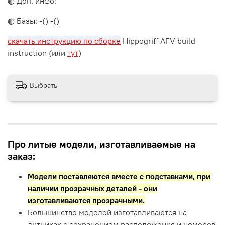
◍ Доп. инфо:
◍ Базы: -() -()
скачать инструкцию по сборке
Hippogriff AFV build
instruction (или
тут
)
Выбрать
Про литые модели, изготавливаемые на
заказ:
Модели поставляются вместе с подставками,
при
наличии прозрачных деталей - они
изготавливаются прозрачными.
Большинство моделей изготавливаются на
литниках с сохранением расположения и номеров