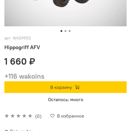
арт.
WASMI53
Hippogriff AFV
1 660 ₽
+116 wakoins
В корзину
Осталось: много
В избранное
(0)