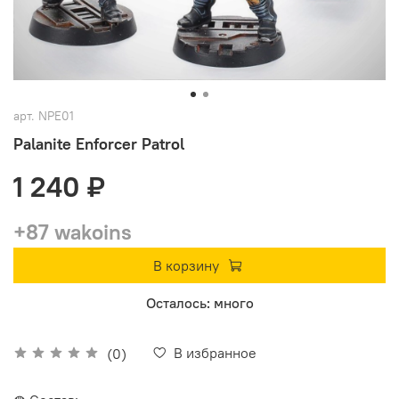
арт.
NPE01
Palanite Enforcer Patrol
1 240 ₽
+87 wakoins
В корзину
Осталось: много
В избранное
(0)