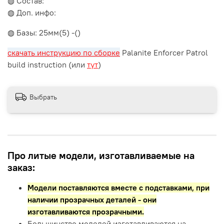
◍ Состав:
◍ Доп. инфо:
◍ Базы: 25мм(5) -()
скачать инструкцию по сборке
Palanite Enforcer Patrol
build instruction (или
тут
)
Выбрать
Про литые модели, изготавливаемые на
заказ:
Модели поставляются вместе с подставками,
при
наличии прозрачных деталей - они
изготавливаются прозрачными.
Большинство моделей изготавливаются на