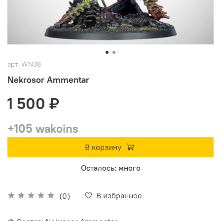
арт.
WN38
Nekrosor Ammentar
1 500 ₽
+105 wakoins
В корзину
Осталось: много
В избранное
(0)