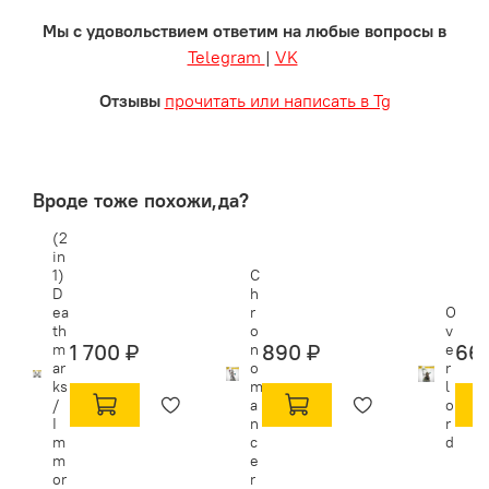
Мы с удовольствием ответим на любые вопросы в
Telegram
|
VK
Отзывы
прочитать или написать в Tg
Вроде тоже похожи,да?
(2
in
1)
C
D
h
ea
r
O
th
o
v
1 700 ₽
890 ₽
66
m
n
e
ar
o
r
ks
m
l
/
a
o
I
n
r
m
c
d
m
e
or
r