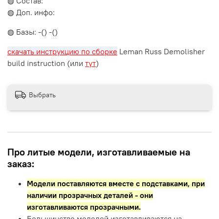
◍ Состав:
◍ Доп. инфо:
◍ Базы: -() -()
скачать инструкцию по сборке
Leman Russ Demolisher
build instruction (или
тут
)
Выбрать
Про литые модели, изготавливаемые на
заказ:
Модели поставляются вместе с подставками,
при
наличии прозрачных деталей - они
изготавливаются прозрачными.
Большинство моделей изготавливаются на