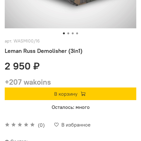
арт.
WASMI00/16
Leman Russ Demolisher (3in1)
2 950 ₽
+207 wakoins
В корзину
Осталось: много
В избранное
(0)