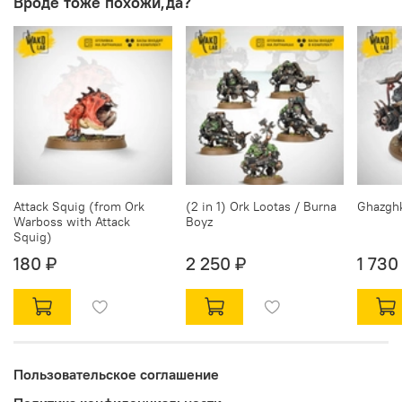
Вроде тоже похожи,да?
Attack Squig (from Ork
(2 in 1) Ork Lootas / Burna
Ghazghk
Warboss with Attack
Boyz
Squig)
180 ₽
2 250 ₽
1 730
Пользовательское соглашение