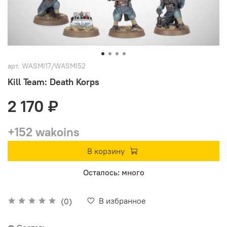
арт.
WASMI17/WASMI52
Kill Team: Death Korps
2 170 ₽
+152 wakoins
В корзину
Осталось: много
В избранное
(0)