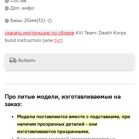
◍ Состав:
◍ Доп. инфо:
◍ Базы: 25мм(12) -()
скачать инструкцию по сборке
Kill Team: Death Korps
build instruction (или
тут
)
Выбрать
Про литые модели, изготавливаемые на
заказ:
Модели поставляются вместе с подставками,
при
наличии прозрачных деталей - они
изготавливаются прозрачными.
Большинство моделей изготавливаются на