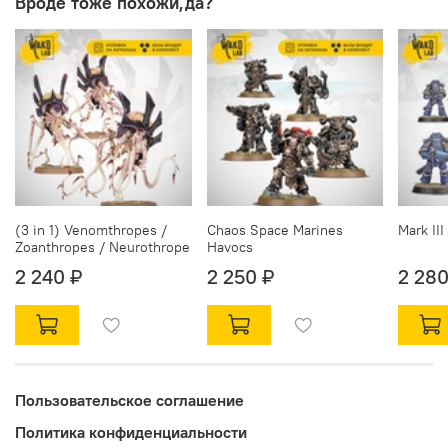
Вроде тоже похожи,да?
(3 in 1) Venomthropes /
Chaos Space Marines
Mark II
Zoanthropes / Neurothrope
Havocs
2 240 ₽
2 250 ₽
2 280
Пользовательское соглашение
Политика конфиденциальности