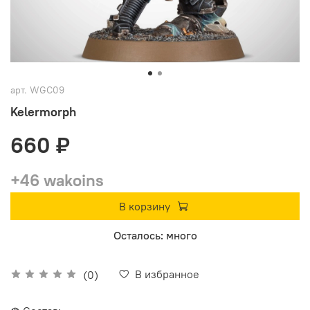
арт.
WGC09
Kelermorph
660 ₽
+46 wakoins
В корзину
Осталось: много
В избранное
(0)