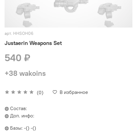
арт.
HHSOH06
Justaerin Weapons Set
540 ₽
+38 wakoins
В избранное
(0)
◍ Состав:
◍ Доп. инфо:
◍ Базы: -() -()