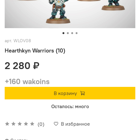
арт.
WLOV08
Hearthkyn Warriors (10)
2 280 ₽
+160 wakoins
В корзину
Осталось: много
В избранное
(0)