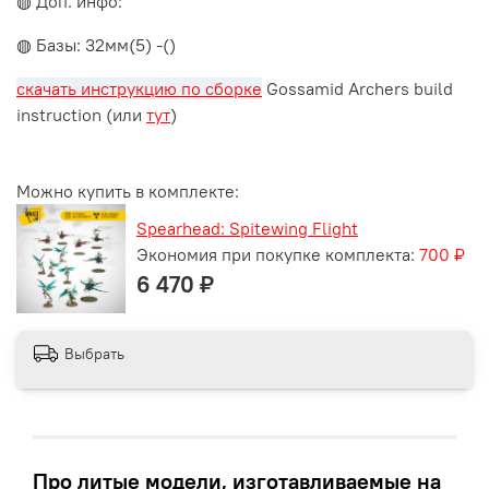
◍ Доп. инфо:
◍ Базы: 32мм(5) -()
скачать инструкцию по сборке
Gossamid Archers build
instruction (или
тут
)
Можно купить в комплекте:
Spearhead: Spitewing Flight
Экономия при покупке комплекта:
700 ₽
6 470 ₽
Выбрать
Про литые модели, изготавливаемые на