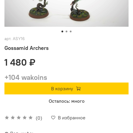
арт.
ASY16
Gossamid Archers
1 480 ₽
+104 wakoins
В корзину
Осталось: много
В избранное
(0)