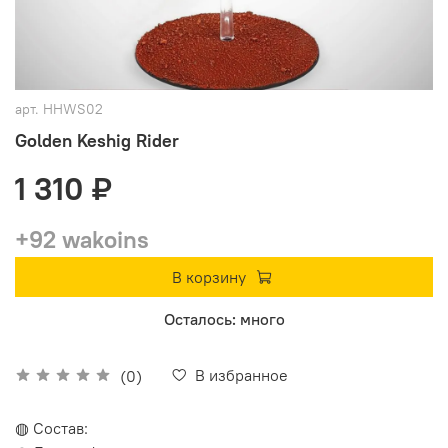
арт.
HHWS02
Golden Keshig Rider
1 310 ₽
+92 wakoins
В корзину
Осталось: много
В избранное
(0)
◍ Состав: