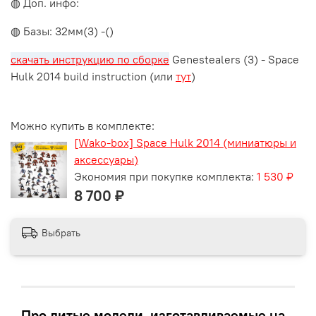
◍ Доп. инфо:
◍ Базы: 32мм(3) -()
скачать инструкцию по сборке
Genestealers (3) - Space
Hulk 2014 build instruction (или
тут
)
Можно купить в комплекте:
[Wako-box] Space Hulk 2014 (миниатюры и
аксессуары)
Экономия при покупке комплекта:
1 530 ₽
8 700 ₽
Выбрать
Про литые модели, изготавливаемые на