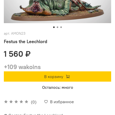
арт.
AMON23
Festus the Leechlord
1 560 ₽
+109 wakoins
В корзину
Осталось: много
В избранное
(0)