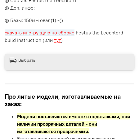
◍ Состав: Festus the Leechlord
◍ Доп. инфо:
◍ Базы: 150мм овал(1) -()
скачать инструкцию по сборке
Festus the Leechlord
build instruction (или
тут
)
Выбрать
Про литые модели, изготавливаемые на
заказ:
Модели поставляются вместе с подставками,
при
наличии прозрачных деталей - они
изготавливаются прозрачными.
Большинство моделей изготавливаются на