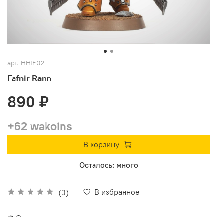
арт.
HHIF02
Fafnir Rann
890 ₽
+62 wakoins
В корзину
Осталось: много
В избранное
(0)