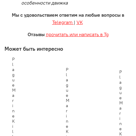
особенности движка
Мы с удовольствием ответим на любые вопросы в
Telegram
|
VK
Отзывы
прочитать или написать в Tg
Может быть интересно
P
l
a
P
P
g
l
l
u
a
a
e
g
g
M
u
u
a
e
e
r
M
M
i
a
a
n
r
r
e
i
i
K
n
n
i
e
e
l
K
K