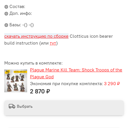
◍ Состав:
◍ Доп. инфо:
◍ Базы: -() -()
скачать инструкцию по сборке
Clotticus icon bearer
build instruction (или
тут
)
Можно купить в комплекте:
Plague Marine Kill Team: Shock Troops of the
Plague God
Экономия при покупке комплекта:
3 290 ₽
2 870 ₽
Выбрать