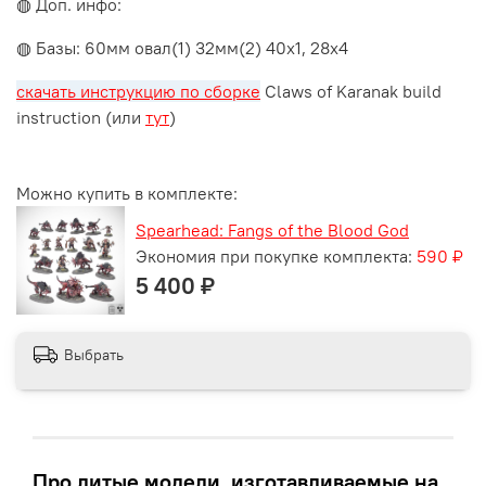
◍ Доп. инфо:
◍ Базы: 60мм овал(1) 32мм(2) 40x1, 28x4
скачать инструкцию по сборке
Claws of Karanak build
instruction (или
тут
)
Можно купить в комплекте:
Spearhead: Fangs of the Blood God
Экономия при покупке комплекта:
590 ₽
5 400 ₽
Выбрать
Про литые модели, изготавливаемые на