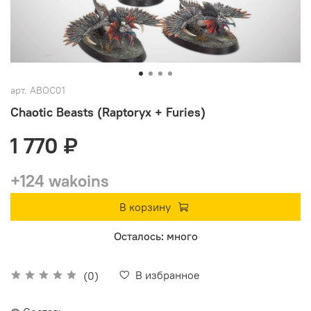
арт.
ABOC01
Chaotic Beasts (Raptoryx + Furies)
1 770 ₽
+124 wakoins
В корзину
Осталось: много
В избранное
(0)