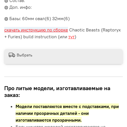
◍ Состав:
◍ Доп. инфо:
◍ Базы: 60мм овал(6) 32мм(6)
скачать инструкцию по сборке
Chaotic Beasts (Raptoryx
+ Furies) build instruction (или
тут
)
Выбрать
Про литые модели, изготавливаемые на
заказ:
Модели поставляются вместе с подставками,
при
наличии прозрачных деталей - они
изготавливаются прозрачными.
Большинство моделей изготавливаются на