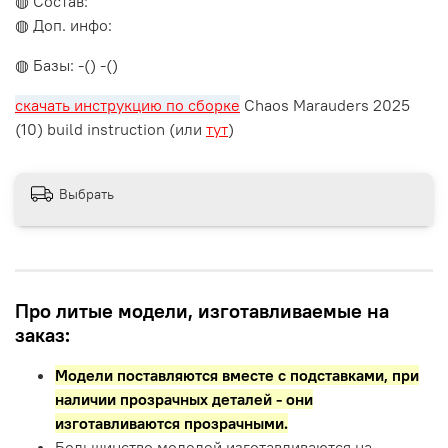
◍ Состав:
◍ Доп. инфо:
◍ Базы: -() -()
скачать инструкцию по сборке
Chaos Marauders 2025
(10) build instruction (или
тут
)
Выбрать
Про литые модели, изготавливаемые на
заказ:
Модели поставляются вместе с подставками,
при
наличии прозрачных деталей - они
изготавливаются прозрачными.
Большинство моделей изготавливаются на