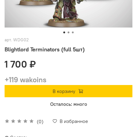
арт.
WDG02
Blightlord Terminators (full 5шт)
1 700 ₽
+119 wakoins
В корзину
Осталось: много
В избранное
(0)