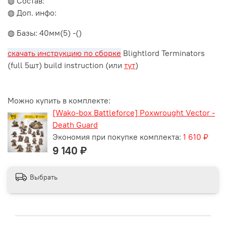
◍ Состав:
◍ Доп. инфо:
◍ Базы: 40мм(5) -()
скачать инструкцию по сборке
Blightlord Terminators
(full 5шт) build instruction (или
тут
)
Можно купить в комплекте:
[Wako-box Battleforce] Poxwrought Vector -
Death Guard
Экономия при покупке комплекта:
1 610 ₽
9 140 ₽
Выбрать