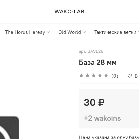
WAKO-LAB
The Horus Heresy
Old World
Тактические ветки
арт.
BASE28
База 28 мм
(0)
В
30 ₽
+2 wakoins
Цена указана за одну базу