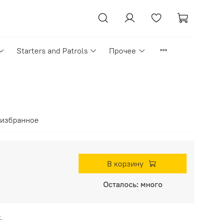
Starters and Patrols
Прочее
 избранное
В корзину
Осталось: много
.