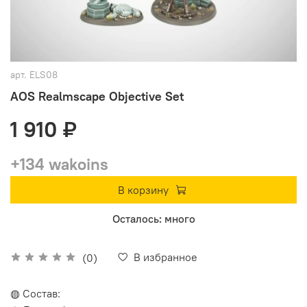
арт.
ELS08
AOS Realmscape Objective Set
1 910 ₽
+134 wakoins
В корзину
Осталось: много
В избранное
(0)
◍ Состав: