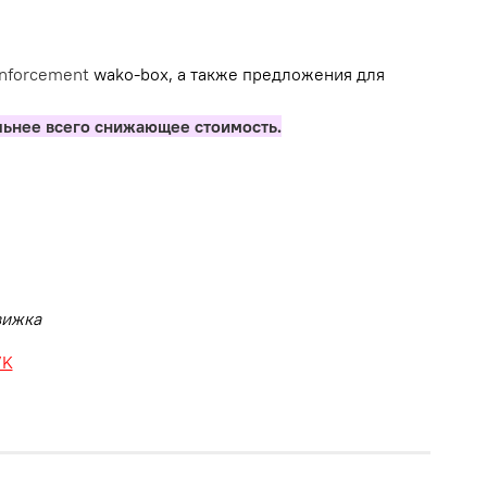
inforcement
wako-box, а также предложения для
льнее всего снижающее стоимость.
движка
VK