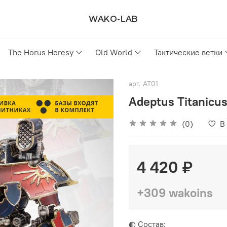
WAKO-LAB
The Horus Heresy
Old World
Тактические ветки
арт.
AT01
Adeptus Titanicus
(0)
В
4 420 ₽
+309 wakoins
◍ Состав: