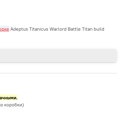
орке
Adeptus Titanicus Warlord Battle Titan build
рачными.
з коробки)